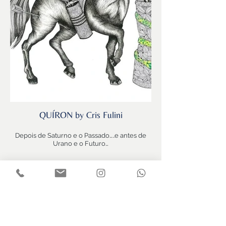
refletem sua consistência e atenção ao
detalhe e a forma, como os murais inspirados
nos frescoes Herculaneum de Pompeii ou
obras abstratas que revelam a força e a
beleza geológica do Pão de Açúcar, no Rio de
Janeiro.
Saturno! 💫
QUÍRON by Cris Fulini
Depois de Saturno e o Passado…..e antes de
Urano e o Futuro…
QUÍRON e o Presente!
QUÍRON regente de Virgem…
Força Saúde que rege a ecologia dos
sistemas…
QUÍRON centauro…shaman!
Mestre de Mestres!
QUÍRON hoje transita por ÁRIES… E a medicina
se ressignifica diante da emergencia, a crise