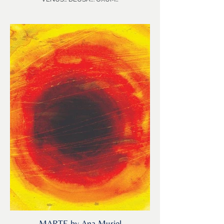
Aquela força extraordinária que aprecia,
saboreia, sente e se deleita através de todas
as nossas células para decidir que ama….para
escolher, atrair, acolher!
Homenagem hoje a Vênus em TOURO…
A Vênus do ouro.... do mais precioso!
Como é seu ouro?
MARTE by Ana Muriel