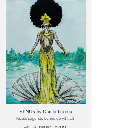
“Beleza” da natureza frondosa….
E Paris, a cidade mais linda do mundo :)
Vênus que brilha forte nos ares….
fazendo echo a Torre Eiffel que cintila
suavemente na Terra.
E ainda…. Vênus, Vênus de Milo, no Louvres de
Paris!
Adoro Vênus e os talentos dos venusianos
como a Stephanie, uma “carioca forever”,
parisiense, residente em Sydney na Australia…
viajante, fotógrafa, life coach, Mãe e
lógico…..Libriana!
Um primeiro banho de Vênus…para suspirar!
VÊNUS by Danilo Lucena
Nosso segundo banho de VÊNUS!
VÊNUS… DEUSA…. OXUM…