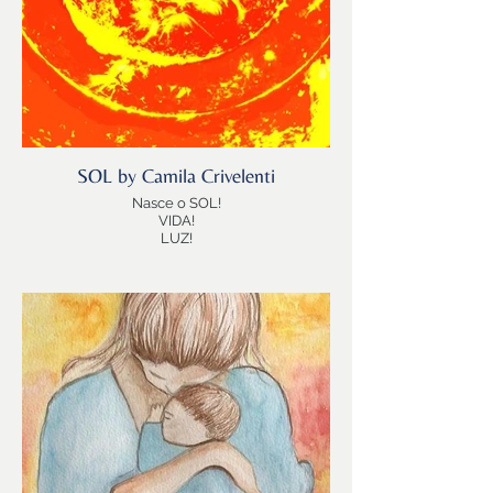
SOL by Camila Crivelenti
Nasce o SOL!
VIDA!
LUZ!
Pai, Mãe Celestial!
Nossa Estrela!
imensa força de atração que contêm 99,86%
de toda a massa do nosso Sistema…
Estrela com a qual viajamos pelo Universo,
em torno do centro da Via Láctea…
Sim, somos seres cósmicos!
Salve o SOL, regente do signo de LEÃO!