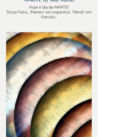
Hoje é dia de MARTE!
Terça Feira…..“Martes” em espanhol, “Mardi” em
francês…
Marte-força, Marte-dinámica, Marte-
movimento
Marte regente de ARIES, aquele que surge,
para abrir o caminho..
Planeta vermelho…que reina hoje nas noticias
com as imagens do robots da NASA….
Marte-Coragem, Marte-Ação…
Nada como Marte hoje, em dia de LUA
CHEIA….uma Lua Cheia em ESCORPIÃO (signo
também regido por Marte)!
Nada como Marte em CANCER para dizer
“VAMOS!” …mas “Vamos” com CARINHO 🌟😍