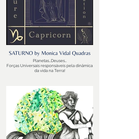
SATURNO by Monica Vidal Quadras
Planetas…Deuses…
Forças Universais responsáveis pela dinâmica
da vida na Terra!
E agora Saturno…..
Saturno, o Grande Mestre da Realidade!
Aquele que efetiva, assenta, determina a
nossa existência.
Senhor do Tempo… das Leis… dos Limites!
Com estrutura e rigor no traço, Monica traduz
na sua arte, seu respeito a Saturno, regente
de Capricórnio. Formada em várias técnicas
artísticas pelo mundo afora, Monica
desenvolveu uma serie de projetos que