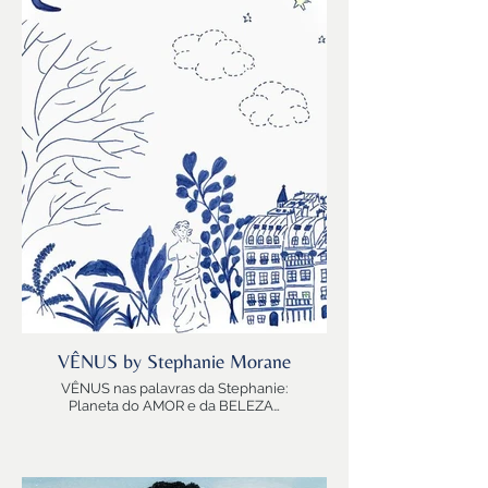
fala do SOL para os demais corpos celestes…
e reportar a fala dos demais para o SOL!
Consciencia-Mente-Consciencia
Mercúrio, mestre das composições…
aquele que revela a multiplicidade das cores
do arco-íris…
e dança com os pés alados de Hermes!
Mercúrio aqui, nas impressões da Raquel…
Nada como uma mercuriana, uma artista do
movimento, uma professora, astróloga, e
eterna pesquisadora da inteligência universal
para evocar a magia de Mercúrio….e despertar
a nossa curiosidade! 💫
VÊNUS by Stephanie Morane
VÊNUS nas palavras da Stephanie:
Planeta do AMOR e da BELEZA…
“Amor” do casal de nuvens…do casal de aves…
e… Paris, a capital do Amor.