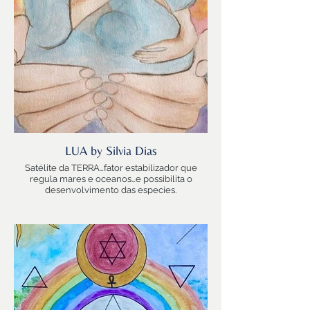
LUA by Silvia Dias
Satélite da TERRA…fator estabilizador que
regula mares e oceanos…e possibilita o
desenvolvimento das especies.
A maior Lua de todas as Luas do Sistema
Solar!
Nossa LUA
MÃE
Senhora das Origens…
Rainha dos Ciclos infinitos que contam a
história do Tempo…
Matriz Natural que rege o signo de CÂNCER!
Força de Sobrevivência