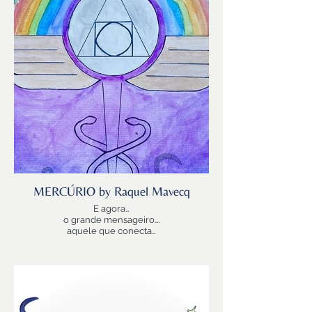
Lua Instinto
Lua Alma
Lua Colo
A LUA cresce em CANCER hoje… berço fértil,
acolhedor.
Benções de Mãe para os filhos que sempre
somos…
MERCÚRIO by Raquel Mavecq
E agora…
o grande mensageiro….
aquele que conecta…
o Planeta-Mente
Mercúrio!
Rápido… Mercúrio voa muito rápido em torno
do SOL…
O mais próximo também…
tão próximo que a ele lhe cabe transmitir a