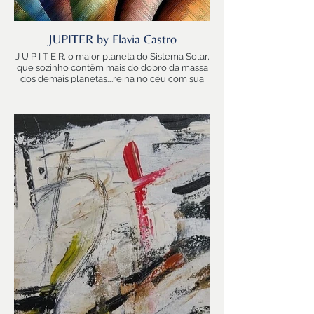
JUPITER by Flavia Castro
J U P I T E R, o maior planeta do Sistema Solar,
que sozinho contêm mais do dobro da massa
dos demais planetas….reina no céu com sua
corte de 79 luas…e irradia mais calor do que
recebe do SOL!
JUPITER-MAIS, mais e muito mais!
JUPITER-Crescimento
JUPITER-Desenvolvimento
JUPITER-Expansão
Força de Busca!
Mestre! O Mestre fora e o Mestre interior…
Motivada por Jupiter, pela condição de
aprendiz (eterna), me arrisquei
jupiterianamente….e Jupiter apareceu…. Não
sou Sagitariana (o signo que Jupiter rege) mas
amei brincar com esse desafio e ampliar os
limites.
Aproveito Jupiter para agradecer a
participação de todos os artistas que