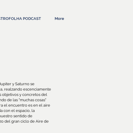
STROFOLHA PODCAST
More
Jupiter y Saturno se
rra, realzando escenciamente
os objetivos y concretos del
do de las "muchas cosas"
 el encuentro es en el aire
a con el espacio, la
 nuestro sentido de
o del gran ciclo de Aire de