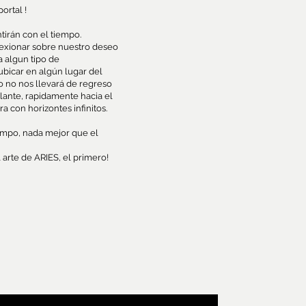
ortal !
tirán con el tiempo.
lexionar sobre nuestro deseo
a algun tipo de
bicar en algún lugar del
 no nos llevará de regreso
elante, rapidamente hacia el
a con horizontes infinitos.
empo, nada mejor que el
 arte de ARIES, el primero!