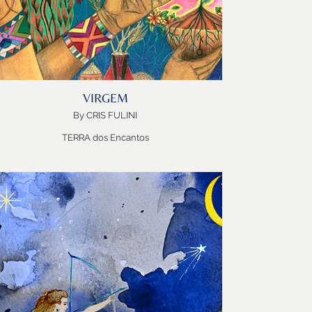
Obrigada SUELY pela inspiração!
Bem-vindo GÉMEOS!
VIRGEM
By CRIS FULINI
TERRA dos Encantos
Magia…Ritual…Cura
VIRGEM, Saúde
VIRGEM, Sistema
VIRGEM, Observação, Discernimento, Dedicação,
Presença
Cris Fulini nos hipnotiza com esse “ser” pajé, xamã,
randeiro. Com ele penetramos nos infinitos detalhes
que vestem a natureza de significado. Para Virgem,
tudo importa, a folha, o talo, a raiz, a flor, o grão, a
semente, o fungo, a palha, a cor, o tamanho, a luz, a
ombra, a cor, a forma, a textura, o cheiro…a célula, a
partícula…