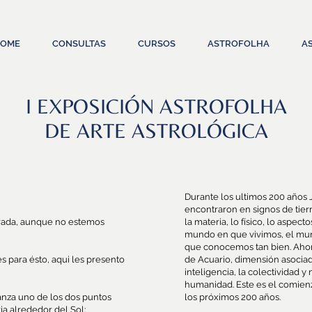
OME
CONSULTAS
CURSOS
ASTROFOLHA
A
I EXPOSICIÓN ASTROFOLHA
DE ARTE ASTROLÓGICA
Durante los ultimos 200 años 
encontraron en signos de tie
erada, aunque no estemos
la materia, lo físico, lo aspect
mundo en que vivimos, el mun
que conocemos tan bien. Ahora
 para ésto, aqui les presento
de Acuario, dimensión asociad
inteligencia, la colectividad y
humanidad. Este es el comienz
canza uno de los dos puntos
los próximos 200 años.
ia alrededor del Sol: