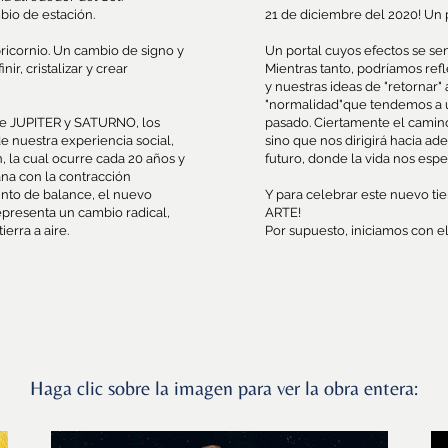
bio de estación.
21 de diciembre del 2020! Un p
pricornio. Un cambio de signo y
Un portal cuyos efectos se sen
r, cristalizar y crear
Mientras tanto, podríamos ref
y nuestras ideas de "retornar" 
"normalidad"que tendemos a u
ue JUPITER y SATURNO, los
pasado. Ciertamente el camino
 nuestra experiencia social,
sino que nos dirigirá hacia ad
 la cual ocurre cada 20 años y
futuro, donde la vida nos esper
ana con la contracción
unto de balance, el nuevo
Y para celebrar este nuevo ti
representa un cambio radical,
ARTE!
erra a aire.
Por supuesto, iniciamos con el
Haga clic sobre la imagen para ver la obra entera: