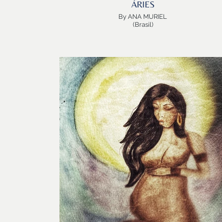
ÁRIES
By ANA MURIEL
(Brasil)
Uma benção a Aninha criar ÁRIES, uma ÁRIES grávid
do FUTURO, a primeira obra da serie de Artes
Astrológicas.
Ana Muriel é bióloga, artista e entre livros, tintas e lápi
de cor, divide seu tempo com as atividades de
ilustradora, designer, edição e a importante tarefa de
ser mãe de Martina e Madalena. Seus desenhos já
fizeram parte de eventos sobre maternidade, incentiv
ao aleitamento materno, parto humanizado e
preservação do meio ambiente. Com cor e amor,
manifesta a favor de mais respeito à mulher, ao recé
nascido, às escolhas, à vida e ao meio ambiente.
ÁRIES nasce do ventre da Mãe Consciente, cheio de
FOGO, forte, atrevido, corajoso, animado, e abre o
caminho com transparência, pureza e entusiasmo.
ARIES, é poderoso….. Afinal é o número 1, o ponto de
partido, e como tal, contêm a possibilidade de todos o
demais!
Obrigada Aninha!
Bem-vinda ARIES!