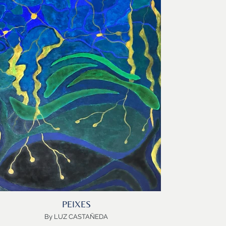
ssim SAGITÁRIO amplia os horizontes …e conduz na
eterna Busca do Significado da Vida!
estre em Politica Europeia na Bélgica, formada em
Politica Internacional e com um MBA nos Estados
nidos, Pamina Saba iniciou uma careira profissional
no campo da Energia Solar, mas optou depois pelas
rtes. Viajante, fascinada pelas paisagens do mundo,
criou KARIOKAS, uma marca de design de tecidos e
papel de parede, onde estampa a fauna e flora da
merica Latina, e, como aqui, no seu Sagitário Azul, o
seu sorriso e a confiança de alcançar o Céu!
Obrigada Pamina
Bem-vindo SAGITÁRIO!
PEIXES
By LUZ CASTAÑEDA