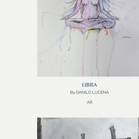
especialista em desenvolvimento pessoal e de
organizações… e toda mergulhada nas Artes! Seu intui
é registrar, retratar, guardar na memória o seu encant
com as paisagens que a vida lhe apresenta. Por isso
pinta, desenha, fotografa e tece com a sensibilidade 
seu Ser, as inúmeras estórias da resiliência humana.
Obrigada SILVIA!
Bem-vindo CÁNCER!
LIBRA
By DANILO LUCENA
AR
HARMONIA
PAZ!
LIBRA, Mestre das Relações…aquele que entende qu
“Eu” existo porque “Você” existe…
LIBRA, eterno buscador do Equilíbrio… dentro e fora…
fora e dentro…