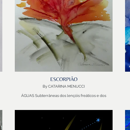
da existência. Com isso, sua obras se convertem em
to
verdadeiros amuletos e oráculos atemporais, que
o
permitem captar a sabedoria contida na essência da
p
Vida.
in
de
Obrigada CAMILA!
in
Bem-vindo LEÃO e a Luz dos Mestres!
su
ESCORPIÃO
By CATARINA MENUCCI
ÁGUAS Subterrâneas dos lençóis freáticos e dos
mananciais…
ÁGUAS secretas, retidas, profundas…
Pressão, Transformação, Transmutação, Metamorfose…
e
Combustível…
A certeza que a Vida precisa ser vivida intensamente e
a potencia do momento oportuno…