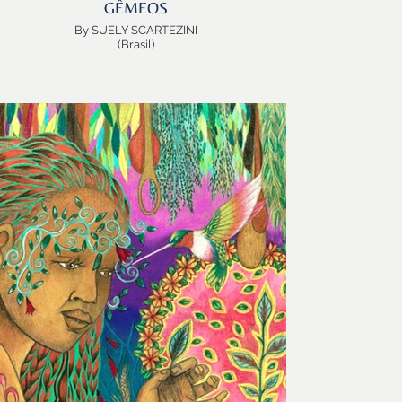
GÊMEOS
By SUELY SCARTEZINI
(Brasil)
GÊMEOS agil, versatil, multifacético…
GÊMEOS aquele que comunica com o mundo….
que conversa, cria os enlaces, promove as trocas…
GÊMEOS curioso que se informa para informar…
EMÊOS, cujo verbo chave é “PENSAR”, se apresenta
aqui Pensador!
Se fez Ancestral, porém Atemporal…
Nativo, porém oriundo de qualquer um dos quatros
cantos da Terra…
 veio tatuado com a marca de seu planeta Mercúrio….
O “caduceu”, a chave mestre
da composição, a cabala alquímica!
sa manifestação de GÊMEOS é resultado da busca de
sentido de propósito, autoconsciência e
ranscendência da Suely Scartezini. Mulher, mãe avó,
tista, psicologa clinica, ceramista e umbandista, Suely
vive a espiritualidade em todos seus fazeres, ao
encontro de caminhos de conexão consigo mesmo,
com o outro e com a natureza.
“Penso”…. que GÊMEOS aqui medita e transcende…