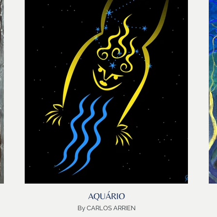
ESCORPIÃO regenera, regenera e regenera
A
ESCORPIÃO nasce e renasce feito fonte de água pura
lo
De raiz pernambucana e de alma planetária, Catarina
M
e
Menucci vive com toda a intensidade de sua obra,
apaixonada pelo seu propósito de sustentabilidade e
U
de conservação da natureza. Suas águas jorram
constantemente através de suas múltiplas expressões
A
artísticas, incluindo a bioarquitetura, o paisagismo, a
escultura com sucatas, a pintura, a criação de espaços
a
culturais e holisticos como a “Avis Rara Arte Ecológica”
A
@ecomercadoavisrara….e até mesmo a arte da
hospitalidade e da gastronomia.
O que me encanta é que o ESCORPIÃO da Catarina, não
deixa nenhuma dúvida enquanto ao extraordinário
poder da transformação!
Obrigada Catarina!
Obrigada ESCORPIÃO!
Obrigada a todas as Fontes de Inspiração!
AQUÁRIO
By CARLOS ARRIEN