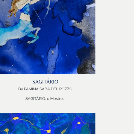
Autodidata nas artes plásticas, Cris é terapeuta
ocupacional e usa a arte para cuidar, reabilitar e
romover o reequilíbrio. Guaracyana na sua filosofia e
spirada pelas crianças, a quem chama de mestres em
expressão natural da luz, se propõe a estudar as
contáveis páginas do Livro Sagrado da Natureza. Nas
as obras, frutos de seu olhar minucioso e da precisão
de seus traços, retrata os axés da suas descobertas.
Obrigada CRIS!
Bem-vindo VIRGEM!
Bem-vindas as soluções, os remédios e as CURAS
contidas no seu balaio!
SAGITÁRIO
By PAMINA SABA DEL POZZO
SAGITÁRIO, o Mestre….
Caçador de Estrelas…
Para quem tudo é possível…e MAIS é Melhor!
Vibrar, arriscar, brincar…
Viajar, se aventurar, descobrir, estudar….
E depois compartilhar… contar as estórias…dividir as
perspectivas…