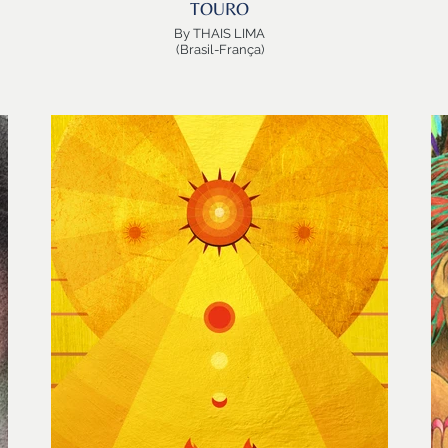
TOURO
By THAIS LIMA
(Brasil-França)
a
TOURO, segundo signo do Zodiaco.
Aquele que garante o sustento, a manutenção e a
preservação da Vida.
Aquele que aprecia, escolhe, atrai (ou rejeita) com os
s
cinco sentidos.
G
TOURO é TERRA e precisa abastecer, alimentar, vestir,
prover teto, conforto e proteção.
o
E para garantir isso TOURO “QUER”.
E sabemos que quando quer…quando gosta de algo ou
de alguém, é pra valer!
E
m
Com VÊNUS no coração e a constelação no cabelo,
Thais Lima veste um TOURO decidido, faminto,
provocador e rico em joias e flores…
Es
Thais VESTE Touro, porque Thais desenha moda.
t
A doce e querida artista e designer brasileira reside
ar
s
hoje em Paris, onde além de desenvolver sua própria
marca, traz a sua experiência multidisciplinar, em
colaborações com criadores de moda e no campo das
artes cênicas.