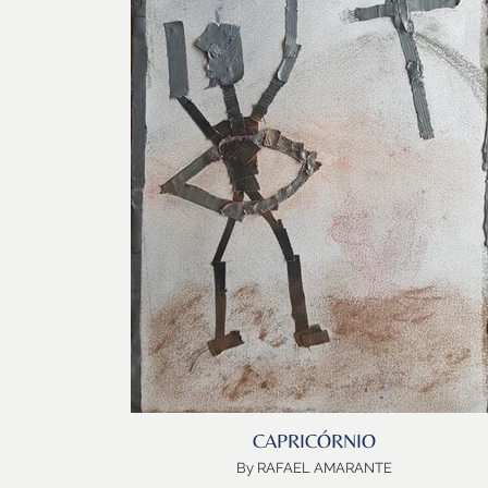
LIBRA de todas as músicas, de toda a estética, da
beleza do espelho…
Con sua técnica original de nanquim e aquarela, Dani
Lucena comunga com o papel, para revelar esse
universo fantástico de Libra…um universo sútil, leve 
borrifado com as cores do ar das melodias e a
gravidade do Tempo.
Obrigada Danilo! Obrigada pela parceria!
Bem-vindo LIBRA!
Grata pela Mediações tão necessárias sempre ...e pel
Meditação!
CAPRICÓRNIO
By RAFAEL AMARANTE