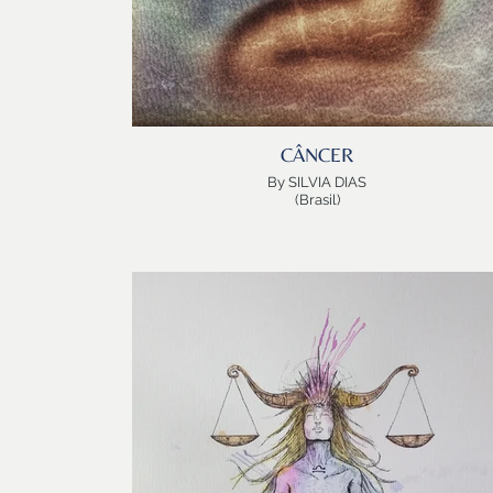
CÂNCER
By SILVIA DIAS
(Brasil)
IYÁ IYÁ
LUA
Mar, Matriz, Mulher, Mãe…Origem!
Eterna grávida da poesia da vida…
Aquela que acolhe no seu peito as crianças… que
somos…
Assim chega, nos toques de pincel da SILVIA DIAS, o
“Feliz Natal” da Exposição Astrofolha de Arte
Astrológica.
Traz o sabor canceriano de Familia, de Lar, de
aconchego.
Emerge como se deve, grávida, e prestes a dar a Luz
Silvia, Iyá iyá….fértil como CÁNCER, é psicologa,