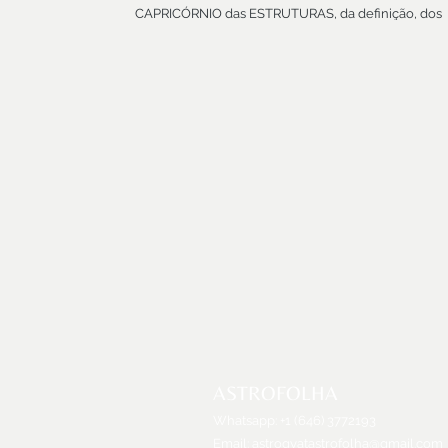
CAPRICÓRNIO das ESTRUTURAS, da definição, dos
limites, das fronteiras! Ponto final!
MESTRE da TERRA.
MESTRE da LEI.
MESTRE do RITMO e do TEMPO.
MONTANHA da existência.
CÉU do Homem.
SÁBIO.
Aquele que constrói, edifica, acumula, consolida,
calcula, usa, poupa, insiste, resiste e persiste até cheg
onde almeja chegar.
Na sua obra, em giz e pastel seco, silver tape e black
tape, Rafael Amarante, psicólogo, astrólogo, artista e
músico traduz CAPRICÓRNIO, como se deve, sem
rodeios. Admiro, como com o propósito e os princípio
de Capricórnio, cristaliza a determinação da jornada
solitária em busca da maturidade da Consciência.
Obrigada Rafael!
Bem-vindo CAPRICÓRNIO e o final de 2020!
ASTROFOLHA
Whatsapp: +1 (646) 3772193
Email:
astrogyatastrofolha@gmail.com